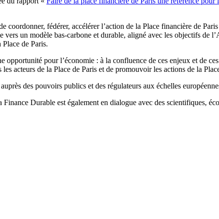
ée du rapport «
Faire de la place financière de Paris une référence pour 
de coordonner, fédérer, accélérer l’action de la Place financière de Pari
e vers un modèle bas-carbone et durable, aligné avec les objectifs de l
a Place de Paris.
e opportunité pour l’économie : à la confluence de ces enjeux et de ces 
us les acteurs de la Place de Paris et de promouvoir les actions de la Pla
s auprès des pouvoirs publics et des régulateurs aux échelles européennes
 Finance Durable est également en dialogue avec des scientifiques, écon