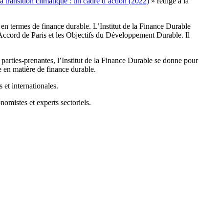
la transition climatique : un cadre d’action (2022)
» rédigé à la
s en termes de finance durable. L’Institut de la Finance Durable
’Accord de Paris et les Objectifs du Développement Durable. Il
parties-prenantes, l’Institut de la Finance Durable se donne pour
ce en matière de finance durable.
 et internationales.
omistes et experts sectoriels.