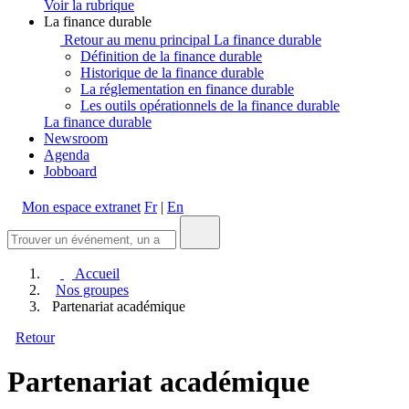
Voir la rubrique
La finance durable
Retour au menu principal
La finance durable
Définition de la finance durable
Historique de la finance durable
La réglementation en finance durable
Les outils opérationnels de la finance durable
La finance durable
Newsroom
Agenda
Jobboard
Mon espace extranet
Fr
|
En
Accueil
Nos groupes
Partenariat académique
Retour
Partenariat académique